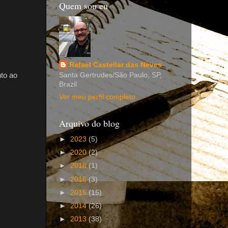
Quem sou eu
Rafael Castellar das Neves
to ao
Santa Gertrudes/São Paulo, SP,
Brazil
Ver meu perfil completo
Arquivo do blog
►
2023
(5)
►
2020
(2)
►
2018
(1)
►
2016
(3)
►
2015
(15)
►
2014
(26)
►
2013
(38)