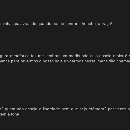
ser minhas palavras de quando eu me fomrar... hehehe, abraço!
igura metafórica faz-me lembrar um moribundo cujo anseio maior é 
hance para revermos o nosso hoje e voarmos nessa imensidão chamad
os? quem não deseja a liberdade nem que seja efémera? por vezes 
tém á tona