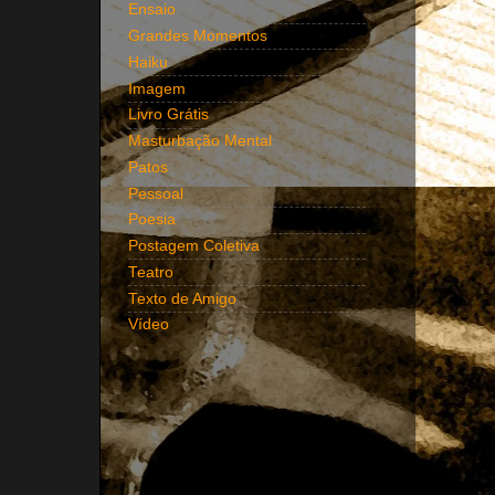
Ensaio
Grandes Momentos
Haiku
Imagem
Livro Grátis
Masturbação Mental
Patos
Pessoal
Poesia
Postagem Coletiva
Teatro
Texto de Amigo
Vídeo