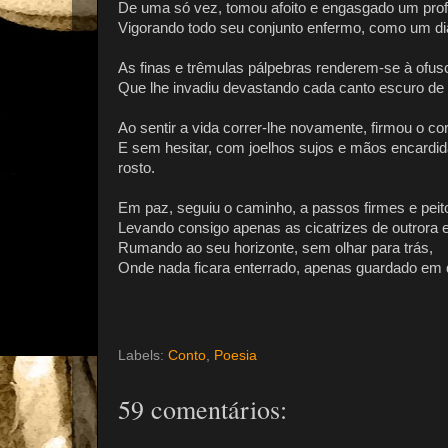
De uma só vez, tomou afoito e engasgado um pro
Vigorando todo seu conjunto enfermo, como um dia 
As finas e trêmulas pálpebras renderem-se à ofusca
Que lhe invadiu devastando cada canto escuro de 
Ao sentir a vida correr-lhe novamente, firmou o cor
E sem hesitar, com joelhos sujos e mãos encardid
rosto.
Em paz, seguiu o caminho, a passos firmes e peito
Levando consigo apenas as cicatrizes de outrora e 
Rumando ao seu horizonte, sem olhar para trás,
Onde nada ficara enterrado, apenas guardado em q
Labels:
Conto
,
Poesia
59 comentários: