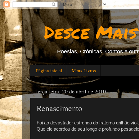
Desce Mais
Poesias, Crônicas, Contos e outro
Página inicial
Meus Livros
terça-feira, 20 de abril de 2010
Renascimento
Foi ao devastador estrondo do fraterno grilhão vi
Que ele acordou de seu longo e profundo pesadelo 