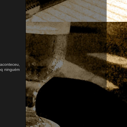
aconteceu,
 pq ninguém