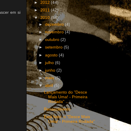
►
2012
(44)
►
2011
(42)
ascer em si
▼
2010
(54)
►
dezembro
(4)
►
novembro
(4)
►
outubro
(2)
►
setembro
(5)
►
agosto
(4)
►
julho
(6)
►
junho
(2)
►
maio
(5)
▼
abril
(5)
Lançamento do "Desce
Mais Uma! - Primeira
Rodada" ...
Renascimento
Está feito: o "Desce Mais
Uma! - Primeira Rodada"
...