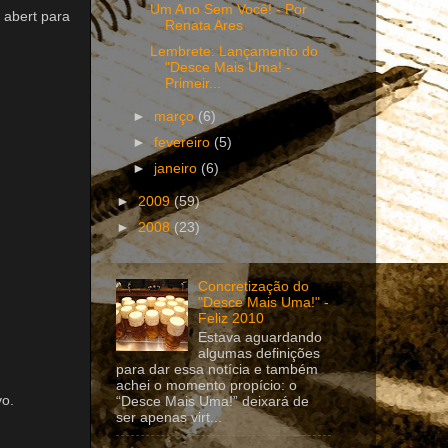
Um Ano Sem Você! - Por
 abert para
Renata Ares
Lembrete: Lançamento do
"Desce Mais Uma! -
Primeir...
►
março
(6)
►
fevereiro
(5)
►
janeiro
(6)
►
2009
(59)
►
2008
(23)
Concretização do
"Desce Mais Uma!" -
Feliz 2010
Estava aguardando
algumas definições
para dar essa notícia e também
achei o momento propício: o
vo.
“Desce Mais Uma!” deixará de
ser apenas virt...