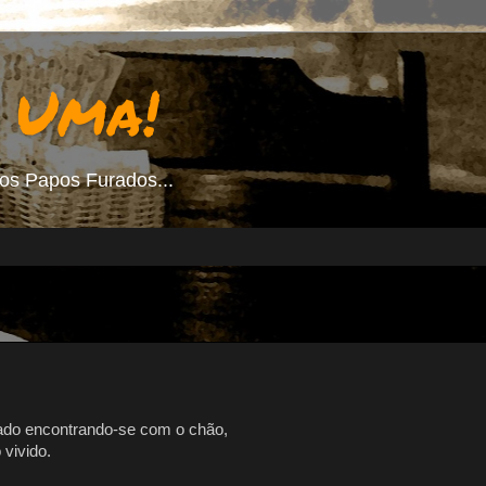
 Uma!
s Papos Furados...
olado encontrando-se com o chão,
vivido.