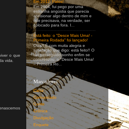
Em 2012: Patos!
Em 2004, fui pego por uma
estranha angústia que parecia
aprisionar algo dentro de mim e
que precisava, na verdade, ser
colocado para fora. I...
Está feito: o "Desce Mais Uma! -
Primeira Rodada" foi lançado!
Olás!! É com muita alegria e
satisfação que digo: está feito!! O
tão perseguido sonho enfim se
viver o que
concretizou, o “Desce Mais Uma!
a vida.
– Primeira Ro...
Marcadores
Carta
Comunicado
Conto
renascemos
Crônica
Divulgação
Enquete